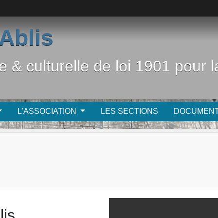
Ablis
e & culturelle de loi 1901 pour
L'ASSOCIATION
LES SECTIONS
DOCUMEN
lis