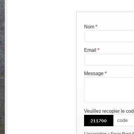
Nom
*
Email
*
Message
*
Veuillez recopier le co
L’association « Foyer Rural 