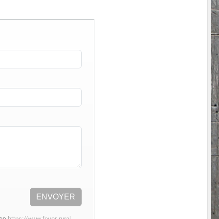
ENVOYER
sse
https://www.foyer-rural-