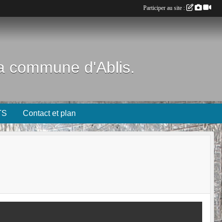
Participer au site :
 la commune d'Ablis.
TS
Contact et plan