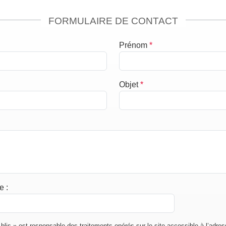
FORMULAIRE DE CONTACT
Prénom
*
Objet
*
de
:
Ablis » est responsable des traitements opérés sur le site accessible à l’adre