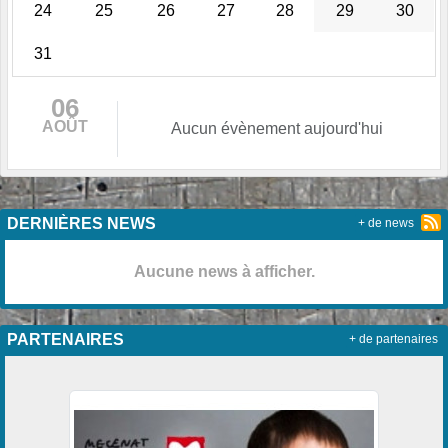
24
25
26
27
28
29
30
31
06
AOÛT
Aucun évènement aujourd'hui
DERNIÈRES NEWS
+ de news
Aucune news à afficher.
PARTENAIRES
+ de partenaires