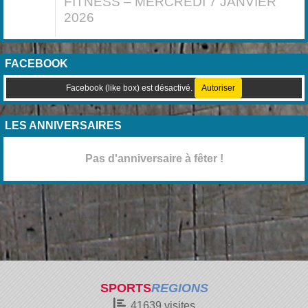
FITNESS – MERCREDI 7 JANVIER
2026
FACEBOOK
Facebook (like box) est désactivé.
Autoriser
LES ANNIVERSAIRES
Pas d'anniversaire à fêter !
SPORTS
REGIONS
41639
visites