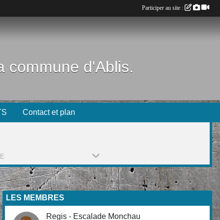
Participer au site :
 la commune d'Ablis.
TS
Contact et plan
PE
LES MEMBRES
Regis - Escalade Monchau