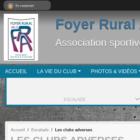
Panneau de gestion des cookies
Se connecter
Foyer Rural 
Association sportiv
ACCUEIL
LA VIE DU CLUB
PHOTOS & VIDÉOS
ESCALADE
Accueil
Escalade
Les clubs adverses