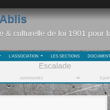
Ablis
e & culturelle de loi 1901 pour
L'ASSOCIATION
LES SECTIONS
DOCUMEN
Escalade
ADVERSAIRES
ÉQUI