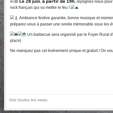
𝗟𝗲 𝟮𝟴 𝗷𝘂𝗶𝗻, 𝗮̀ 𝗽𝗮𝗿𝘁𝗶𝗿 𝗱𝗲 𝟭𝟵𝗵, rejoignez
rock français qui va mettre le feu !
Ambiance festive garantie, bonne musique et moment
préparez-vous à passer une soirée mémorable sous les ét
Un barbecue sera organisé par le Foyer Rural d'A
place)
Ne manquez pas cet événement unique et gratuit ! On vo
Voir toutes les news