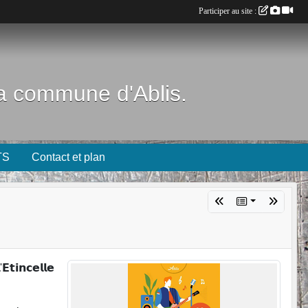
Participer au site :
 la commune d'Ablis.
TS
Contact et plan
𝗘𝘁𝗶𝗻𝗰𝗲𝗹𝗹𝗲