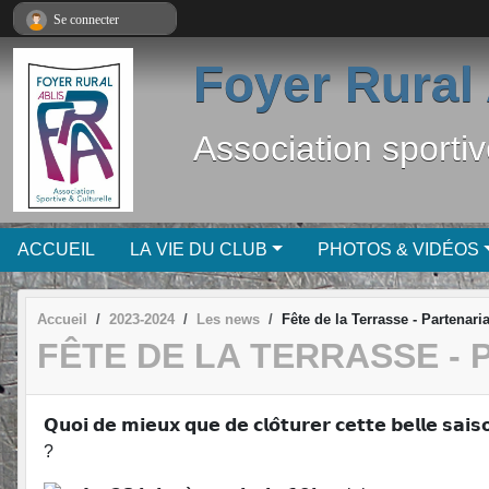
Panneau de gestion des cookies
Se connecter
Foyer Rural 
Association sportiv
ACCUEIL
LA VIE DU CLUB
PHOTOS & VIDÉOS
Accueil
2023-2024
Les news
Fête de la Terrasse - Partenaria
FÊTE DE LA TERRASSE -
𝗤𝘂𝗼𝗶 𝗱𝗲 𝗺𝗶𝗲𝘂𝘅 𝗾𝘂𝗲 𝗱𝗲 𝗰𝗹𝗼̂𝘁𝘂𝗿𝗲𝗿 𝗰𝗲𝘁𝘁𝗲 𝗯𝗲𝗹𝗹𝗲 𝘀𝗮𝗶𝘀𝗼
?