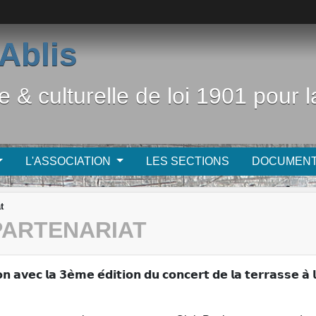
Ablis
e & culturelle de loi 1901 pour
L'ASSOCIATION
LES SECTIONS
DOCUMEN
t
 PARTENARIAT
 𝗮𝘃𝗲𝗰 𝗹𝗮 𝟯𝗲̀𝗺𝗲 𝗲́𝗱𝗶𝘁𝗶𝗼𝗻 𝗱𝘂 𝗰𝗼𝗻𝗰𝗲𝗿𝘁 𝗱𝗲 𝗹𝗮 𝘁𝗲𝗿𝗿𝗮𝘀𝘀𝗲 𝗮̀ 𝗹'